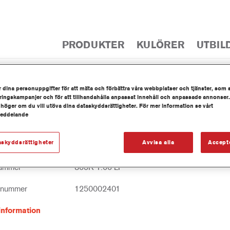
PRODUKTER
KULÖRER
UTBIL
 dina personuppgifter för att mäta och förbättra våra webbplatser och tjänster, som 
PRODUKTKAT
ingskampanjer och för att tillhandahålla anpassat innehåll och anpassade annonser.
 höger om du vill utöva dina dataskyddsrättigheter. För mer information se vårt
meddelande
askyddsrättigheter
Avvisa alla
Accept
Flexible Additive
nummer
805R 1.00 LI
tnummer
1250002401
information