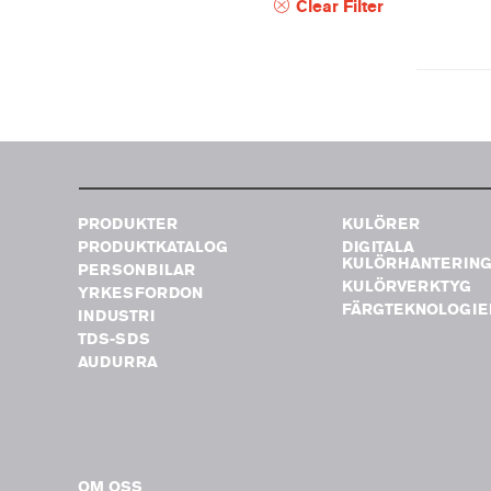
Clear Filter
PRODUKTER
KULÖRER
PRODUKTKATALOG
DIGITALA
KULÖRHANTERIN
PERSONBILAR
KULÖRVERKTYG
YRKESFORDON
FÄRGTEKNOLOGIE
INDUSTRI
TDS-SDS
AUDURRA
OM OSS