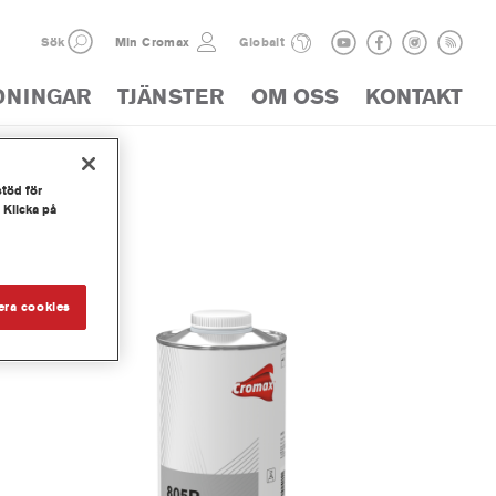
Sök
Min Cromax
Globalt
DNINGAR
TJÄNSTER
OM OSS
KONTAKT
stöd för
ALOG
 Klicka på
era cookies