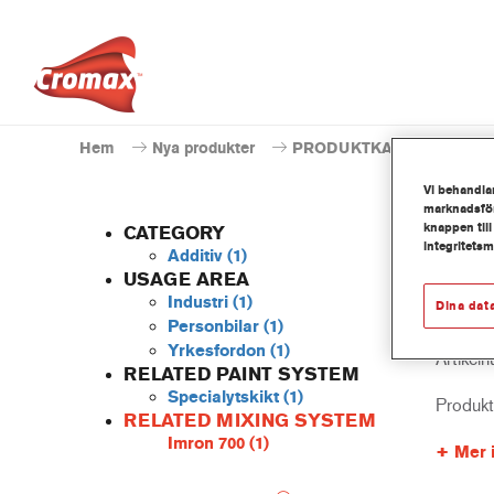
Hem
Nya produkter
PRODUKTKATALOG
Vi behandlar
marknadsför
knappen till
CATEGORY
integritets
Additiv
(1)
USAGE AREA
Industri
(1)
Dina dat
805R 
Personbilar
(1)
Yrkesfordon
(1)
Artikel
RELATED PAINT SYSTEM
Specialytskikt
(1)
Produk
RELATED MIXING SYSTEM
Imron 700
(1)
Mer 