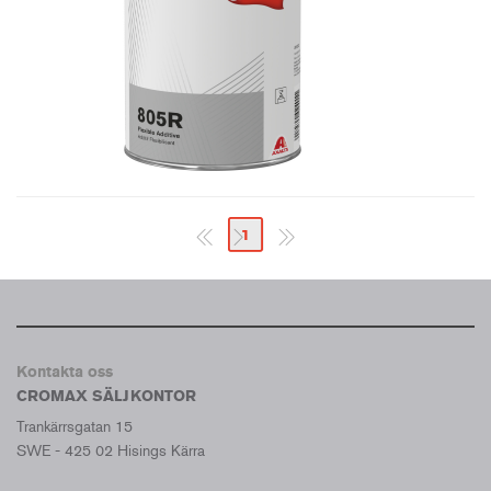
1
Kontakta oss
CROMAX SÄLJKONTOR
Trankärrsgatan 15
SWE - 425 02 Hisings Kärra