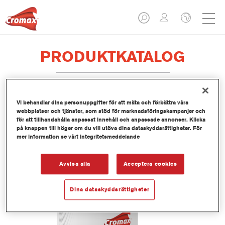
PRODUKTKATALOG
Vi behandlar dina personuppgifter för att mäta och förbättra våra
805R Flexible Additive
webbplatser och tjänster, som stöd för marknadsföringskampanjer och
för att tillhandahålla anpassat innehåll och anpassade annonser. Klicka
Artikelnummer
805R 1.00 LI
på knappen till höger om du vill utöva dina dataskyddsrättigheter. För
mer information se vårt integritetsmeddelande
Produktnummer
1250002401
Avvisa alla
Acceptera cookies
Mer information
Dina dataskyddsrättigheter