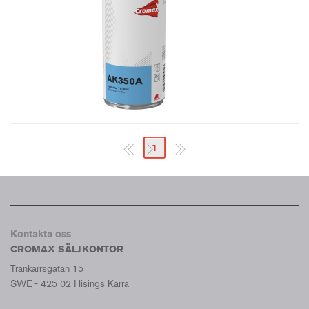
1
Kontakta oss
CROMAX SÄLJKONTOR
Trankärrsgatan 15
SWE - 425 02 Hisings Kärra