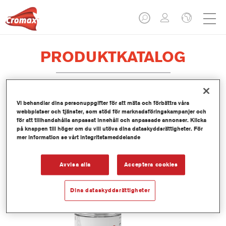
PRODUKTKATALOG
Vi behandlar dina personuppgifter för att mäta och förbättra våra
AK350A Fade-Out Thinner
webbplatser och tjänster, som stöd för marknadsföringskampanjer och
för att tillhandahålla anpassat innehåll och anpassade annonser. Klicka
Artikelnummer
AK350A 1.00 EA
på knappen till höger om du vill utöva dina dataskyddsrättigheter. För
mer information se vårt integritetsmeddelande
Produktnummer
1250058471
Avvisa alla
Acceptera cookies
Mer information
Dina dataskyddsrättigheter