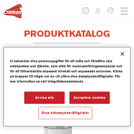
PRODUKTKATALOG
Vi behandlar dina personuppgifter för att mäta och förbättra våra
AK350A Fade-Out Thinner
webbplatser och tjänster, som stöd för marknadsföringskampanjer och
för att tillhandahålla anpassat innehåll och anpassade annonser. Klicka
Artikelnummer
AK350A 1.00 EA
på knappen till höger om du vill utöva dina dataskyddsrättigheter. För
mer information se vårt integritetsmeddelande
Produktnummer
1250058471
Avvisa alla
Acceptera cookies
Mer information
Dina dataskyddsrättigheter