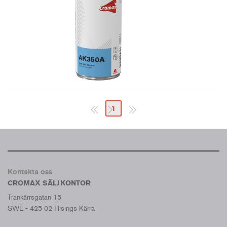
1
Kontakta oss
CROMAX SÄLJKONTOR
Trankärrsgatan 15
SWE - 425 02 Hisings Kärra