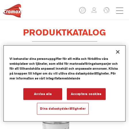
PRODUKTKATALOG
Vi behandlar dina personuppgifter för att mäta och förbättra våra
800RA Plastic Adhesion Promotor
webbplatser och tjänster, som stöd för marknadsföringskampanjer och
för att tillhandahålla anpassat innehåll och anpassade annonser. Klicka
Artikelnummer
800RA 1.00 EA
på knappen till höger om du vill utöva dina dataskyddsrättigheter. För
mer information se vårt integritetsmeddelande
Produktnummer
1250043319
Avvisa alla
Acceptera cookies
Mer information
Dina dataskyddsrättigheter