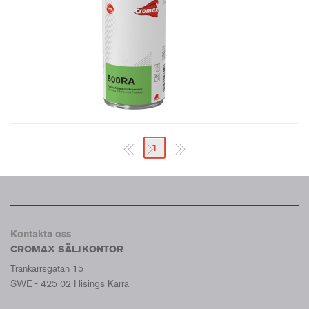
1
Kontakta oss
CROMAX SÄLJKONTOR
Trankärrsgatan 15
SWE - 425 02 Hisings Kärra