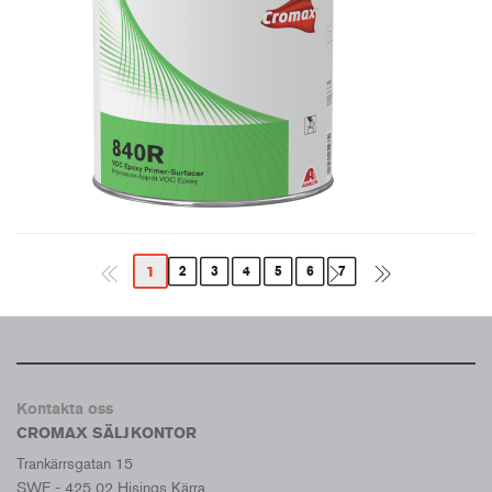
1
2
3
4
5
6
7
Kontakta oss
CROMAX SÄLJKONTOR
Trankärrsgatan 15
SWE - 425 02 Hisings Kärra