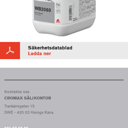
Säkerhetsdatablad
Ladda ner
Kontakta oss
CROMAX SÄLJKONTOR
Trankärrsgatan 15
SWE - 425 02 Hisings Kärra