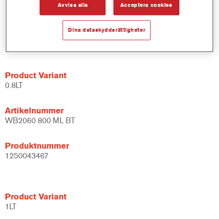
Avvisa alla
Acceptera cookies
Produktnummer
Dina dataskyddsrättigheter
1250011217
Product Variant
0.8LT
Artikelnummer
WB2060 800 ML BT
Produktnummer
1250043467
Product Variant
1LT