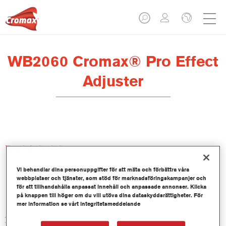
WB2060 Cromax® Pro Effect
Adjuster
Produktfunktioner
Vi behandlar dina personuppgifter för att mäta och förbättra våra
Product Variant
webbplatser och tjänster, som stöd för marknadsföringskampanjer och
för att tillhandahålla anpassat innehåll och anpassade annonser. Klicka
2.5LT
på knappen till höger om du vill utöva dina dataskyddsrättigheter. För
mer information se vårt integritetsmeddelande
Artikelnummer
WB2060 2.50LI