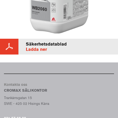
Säkerhetsdatablad
Ladda ner
Kontakta oss
CROMAX SÄLJKONTOR
Trankärrsgatan 15
SWE - 425 02 Hisings Kärra