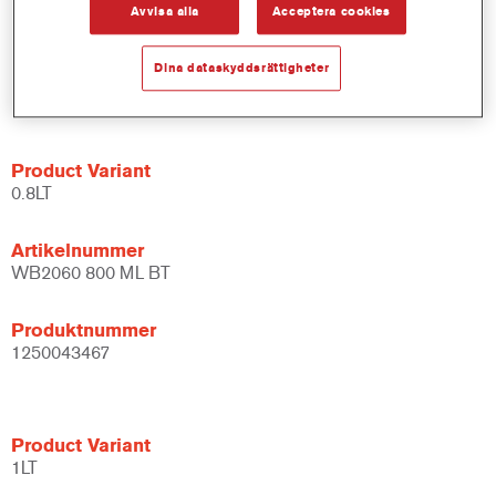
Avvisa alla
Acceptera cookies
Produktnummer
Dina dataskyddsrättigheter
1250011217
Product Variant
0.8LT
Artikelnummer
WB2060 800 ML BT
Produktnummer
1250043467
Product Variant
1LT