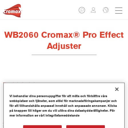
WB2060 Cromax® Pro Effect
Adjuster
Produktfunktioner
Vi behandlar dina personuppgifter för att mäta och förbättra våra
Product Variant
webbplatser och tjänster, som stöd för marknadsföringskampanjer och
för att tillhandahålla anpassat innehåll och anpassade annonser. Klicka
2.5LT
på knappen till höger om du vill utöva dina dataskyddsrättigheter. För
mer information se vårt integritetsmeddelande
Artikelnummer
WB2060 2.50LI