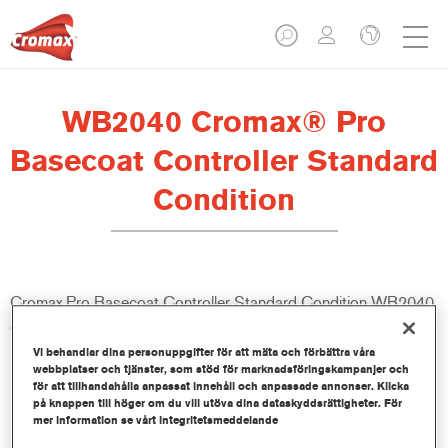
WB2040 Cromax® Pro
Basecoat Controller Standard
Condition
Cromax Pro Basecoat Controller Standard Condition WB2040
är framtagen för att användas tillsammans med Cromax Pro
Basecoat.
Vi behandlar dina personuppgifter för att mäta och förbättra våra
webbplatser och tjänster, som stöd för marknadsföringskampanjer och
för att tillhandahålla anpassat innehåll och anpassade annonser. Klicka
Produktfunktioner
på knappen till höger om du vill utöva dina dataskyddsrättigheter. För
mer information se vårt integritetsmeddelande