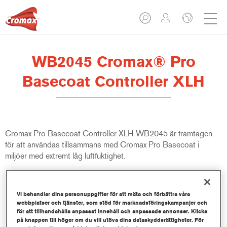
WB2045 Cromax® Pro
Basecoat Controller XLH
Cromax Pro Basecoat Controller XLH WB2045 är framtagen
för att användas tillsammans med Cromax Pro Basecoat i
miljöer med extremt låg luftfuktighet.
Produktfunktioner
Vi behandlar dina personuppgifter för att mäta och förbättra våra
webbplatser och tjänster, som stöd för marknadsföringskampanjer och
Product Variant
för att tillhandahålla anpassat innehåll och anpassade annonser. Klicka
på knappen till höger om du vill utöva dina dataskyddsrättigheter. För
1LT