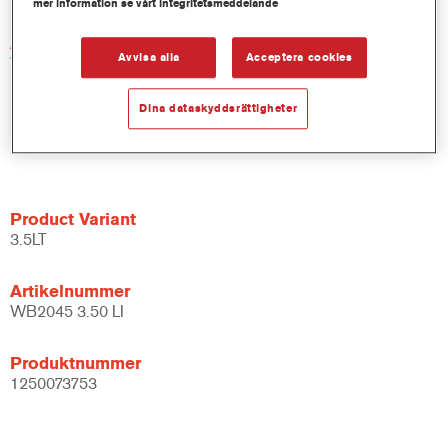
mer information se vårt integritetsmeddelande
Artikelnummer
Avvisa alla
Acceptera cookies
WB2045 DW 1 LT
Dina dataskyddsrättigheter
Produktnummer
1250013611
Product Variant
3.5LT
Artikelnummer
WB2045 3.50 LI
Produktnummer
1250073753