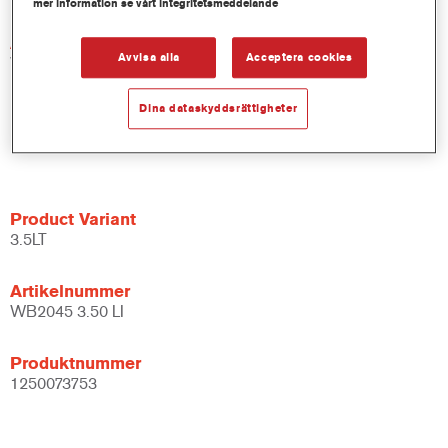
mer information se vårt integritetsmeddelande
Artikelnummer
Avvisa alla
Acceptera cookies
WB2045 DW 1 LT
Dina dataskyddsrättigheter
Produktnummer
1250013611
Product Variant
3.5LT
Artikelnummer
WB2045 3.50 LI
Produktnummer
1250073753