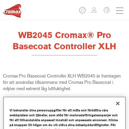
WB2045 Cromax® Pro
Basecoat Controller XLH
Cromax Pro Basecoat Controller XLH WB2045 är framtagen
för att användas tillsammans med Cromax Pro Basecoat i
miljöer med extremt låg luftfuktighet.
Produktfunktioner
Vi behandlar dina personuppgifter för att mäta och förbättra våra
webbplatser och tjänster, som stöd för marknadsföringskampanjer och
Product Variant
för att tillhandahålla anpassat innehåll och anpassade annonser. Klicka
på knappen till höger om du vill utöva dina dataskyddsrättigheter. För
1LT