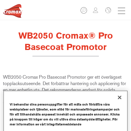
WB2050 Cromax® Pro
Basecoat Promotor
WB2050 Cromax Pro Basecoat Promotor ger ett överlägset
topplacksutseende. Det förbättrar hantering och applicering för
en mer enhetlig yta. Det rekommenderas endast för solida
kulörer. Även under svåra klimatförhållanden stöder WB2050
Cromax Pro Basecoat Promotor en perfekt finish.
Vi behandlar dina personuppgifter för att mäta och förbättra våra
webbplatser och tjänster, som stöd för marknadsföringskampanjer och
för att tillhandahålla anpassat innehåll och anpassade annonser. Klicka
Produktfunktioner
på knappen till höger om du vill utöva dina dataskyddsrättigheter. För
På grund av en bättre och mer homogen vätning av baslaken
mer information se vårt integritetsmeddelande
på underlaget blir appliceringen enklare.