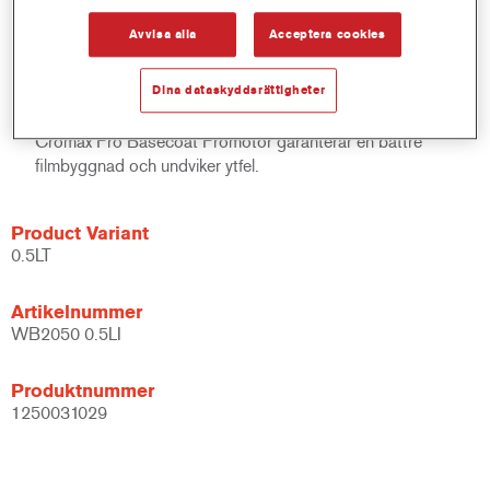
En klibbtrasa kan användas direkt efter avstängningstid.
Avvisa alla
Acceptera cookies
Stöder ett silkeslen baslackutseende.
Använd endast i solida färger.
Dina dataskyddsrättigheter
Bättre Klarlack utseende.
Vid extrema klimatförhållanden (låg luftfuktighet) WB2050
Cromax Pro Basecoat Promotor garanterar en bättre
filmbyggnad och undviker ytfel.
Product Variant
0.5LT
Artikelnummer
WB2050 0.5LI
Produktnummer
1250031029