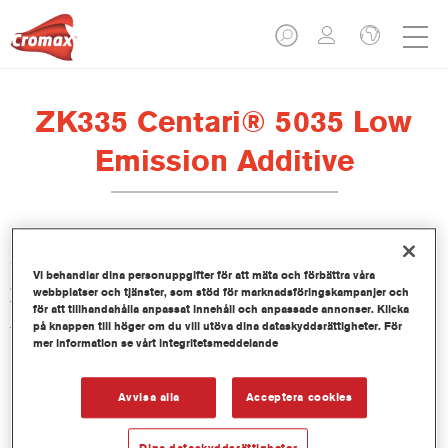
ZK335 Centari® 5035 Low
Emission Additive
Centari 5035 Low Emission Additive ZK335 är framtagen för
Vi behandlar dina personuppgifter för att mäta och förbättra våra
att användas tillsammans Centari 5035 Low Emission 2K
webbplatser och tjänster, som stöd för marknadsföringskampanjer och
Topcoat, vårt VOC-godkända, high-solid lacksystem med hög
för att tillhandahålla anpassat innehåll och anpassade annonser. Klicka
på knappen till höger om du vill utöva dina dataskyddsrättigheter. För
täckförmåga för enstegsapplicering.
mer information se vårt integritetsmeddelande
Produktfunktioner
Avvisa alla
Acceptera cookies
Product Variant
Dina dataskyddsrättigheter