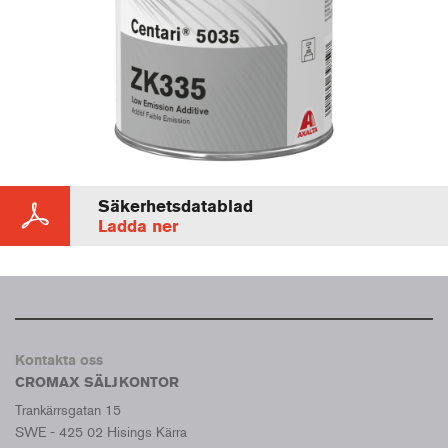
Säkerhetsdatablad
Ladda ner
Kontakta oss
CROMAX SÄLJKONTOR
Trankärrsgatan 15
SWE - 425 02 Hisings Kärra