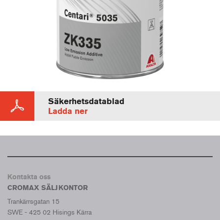
Säkerhetsdatablad
Ladda ner
Kontakta oss
CROMAX SÄLJKONTOR
Trankärrsgatan 15
SWE - 425 02 Hisings Kärra