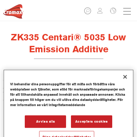
ZK335 Centari® 5035 Low
Emission Additive
Centari 5035 Low Emission Additive ZK335 är framtagen för
Vi behandlar dina personuppgifter för att mäta och förbättra våra
att användas tillsammans Centari 5035 Low Emission 2K
webbplatser och tjänster, som stöd för marknadsföringskampanjer och
Topcoat, vårt VOC-godkända, high-solid lacksystem med hög
för att tillhandahålla anpassat innehåll och anpassade annonser. Klicka
på knappen till höger om du vill utöva dina dataskyddsrättigheter. För
täckförmåga för enstegsapplicering.
mer information se vårt integritetsmeddelande
Produktfunktioner
Avvisa alla
Acceptera cookies
Product Variant
Dina dataskyddsrättigheter