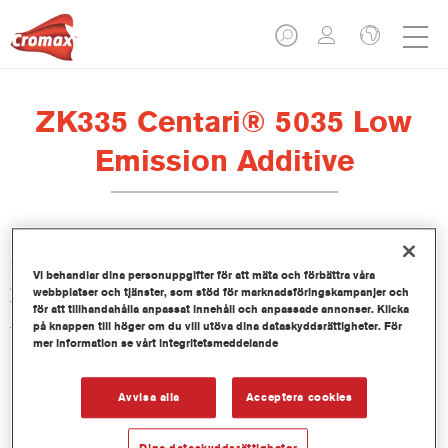
ZK335 Centari® 5035 Low
Emission Additive
Centari 5035 Low Emission Additive ZK335 är framtagen för
Vi behandlar dina personuppgifter för att mäta och förbättra våra
att användas tillsammans Centari 5035 Low Emission 2K
webbplatser och tjänster, som stöd för marknadsföringskampanjer och
Topcoat, vårt VOC-godkända, high-solid lacksystem med hög
för att tillhandahålla anpassat innehåll och anpassade annonser. Klicka
på knappen till höger om du vill utöva dina dataskyddsrättigheter. För
täckförmåga för enstegsapplicering.
mer information se vårt integritetsmeddelande
Produktfunktioner
Avvisa alla
Acceptera cookies
Product Variant
Dina dataskyddsrättigheter