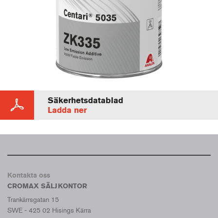
Säkerhetsdatablad
Ladda ner
Kontakta oss
CROMAX SÄLJKONTOR
Trankärrsgatan 15
SWE - 425 02 Hisings Kärra