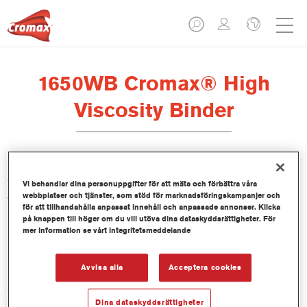
1650WB Cromax® High
Viscosity Binder
Cromax High Viscosity Binder 1650WB är framtagen för att
Vi behandlar dina personuppgifter för att mäta och förbättra våra
användas tillsammans med Cromax Basecoat.
webbplatser och tjänster, som stöd för marknadsföringskampanjer och
för att tillhandahålla anpassat innehåll och anpassade annonser. Klicka
på knappen till höger om du vill utöva dina dataskyddsrättigheter. För
Produktfunktioner
mer information se vårt integritetsmeddelande
Avvisa alla
Acceptera cookies
Product Variant
3.5LT
Dina dataskyddsrättigheter