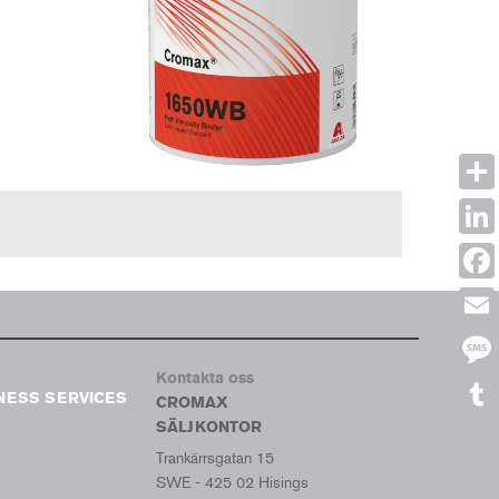
Shar
Link
Face
Emai
Kontakta oss
Mes
NESS SERVICES
CROMAX
SÄLJKONTOR
Tumb
Trankärrsgatan 15
SWE - 425 02 Hisings