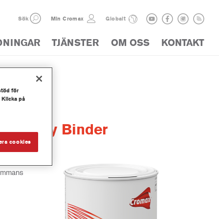
Sök
Min Cromax
Globalt
DNINGAR
TJÄNSTER
OM OSS
KONTAKT
stöd för
 Klicka på
scosity Binder
era cookies
sammans