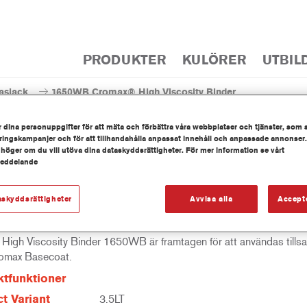
PRODUKTER
KULÖRER
UTBIL
aslack
1650WB Cromax® High Viscosity Binder
 dina personuppgifter för att mäta och förbättra våra webbplatser och tjänster, som 
ingskampanjer och för att tillhandahålla anpassat innehåll och anpassade annonser.
 höger om du vill utöva dina dataskyddsrättigheter. För mer information se vårt
meddelande
1650WB Cromax® High Vi
askyddsrättigheter
Avvisa alla
Accept
High Viscosity Binder 1650WB är framtagen för att användas till
omax Basecoat.
tfunktioner
t Variant
3.5LT