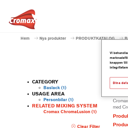
Hem
Nya produkter
PRODUKTKATALOG
B
Vi behandlar
marknadsför
knappen till
integritets
CATEGORY
Dina dat
Baslack
(1)
USAGE AREA
Personbilar
(1)
Cromax 
RELATED MIXING SYSTEM
med Cr
Cromax ChromaLusion
(1)
Produk
Produc
Clear Filter