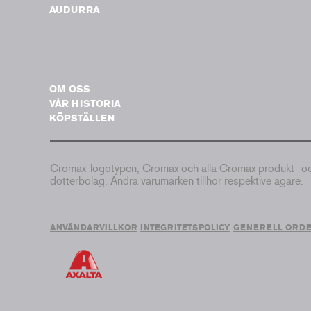
AUDURRA
OM OSS
VÅR HISTORIA
KÖPSTÄLLEN
Cromax-logotypen, Cromax och alla Cromax produkt- och 
dotterbolag. Andra varumärken tillhör respektive ägare.
ANVÄNDARVILLKOR
INTEGRITETSPOLICY
GENERELL ORD