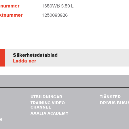
elnummer
1650WB 3.50 LI
ktnummer
1250093926
Säkerhetsdatablad
Ladda ner
UTBILDNINGAR
TJÄNSTER
TRAINING VIDEO
DRIVUS BUSI
G
CHANNEL
AXALTA ACADEMY
R