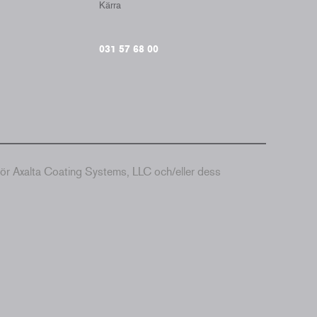
Kärra
031 57 68 00
hör Axalta Coating Systems, LLC och/eller dess