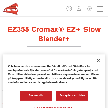
EZ355 Cromax® EZ+ Slow
Blender+
Vi behandlar dina personuppgifter för att mäta och förbättra våra
webbplatser och tjänster, som stöd för marknadsföringskampanjer och
Produktfunktioner
för att tillhandahålla anpassat innehåll och anpassade annonser. Klicka
på knappen till höger om du vill utöva dina dataskyddsrättigheter. För
mer information se vårt integritetsmeddelande
Product Variant
0.8LT
Avvisa alla
Acceptera cookies
Artikelnummer
EZ355 800 ML BT
Dina dataskyddsrättigheter