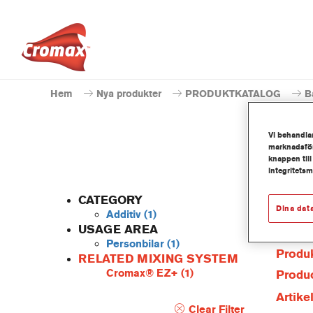
Hem
Nya produkter
PRODUKTKATALOG
B
Vi behandlar
marknadsför
knappen till
integritets
CATEGORY
Dina dat
Additiv
(1)
USAGE AREA
Personbilar
(1)
Produk
RELATED MIXING SYSTEM
Cromax® EZ+
(1)
Produc
Artik
Clear Filter