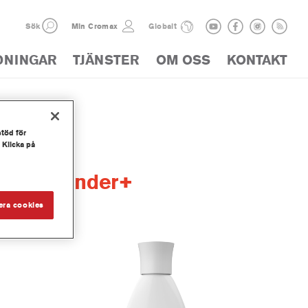
Sök
Min Cromax
Globalt
DNINGAR
TJÄNSTER
OM OSS
KONTAKT
stöd för
 Klicka på
low Blender+
era cookies