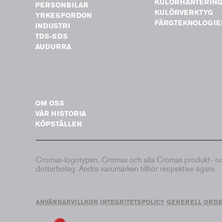
KULÖRHANTERIN
PERSONBILAR
KULÖRVERKTYG
YRKESFORDON
FÄRGTEKNOLOGIE
INDUSTRI
TDS-SDS
AUDURRA
OM OSS
VÅR HISTORIA
KÖPSTÄLLEN
Cromax-logotypen, Cromax och alla Cromax produkt- och 
dotterbolag. Andra varumärken tillhör respektive ägare.
ANVÄNDARVILLKOR
INTEGRITETSPOLICY
GENERELL ORD