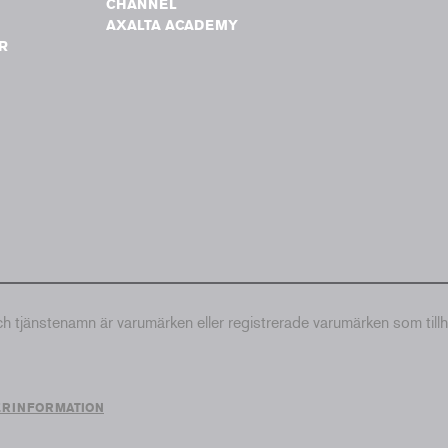
G
CHANNEL
AXALTA ACADEMY
R
tjänstenamn är varumärken eller registrerade varumärken som till
ERINFORMATION