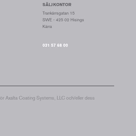
SÄLJKONTOR
Trankärrsgatan 15
SWE - 425 02 Hisings
Kärra
031 57 68 00
hör Axalta Coating Systems, LLC och/eller dess