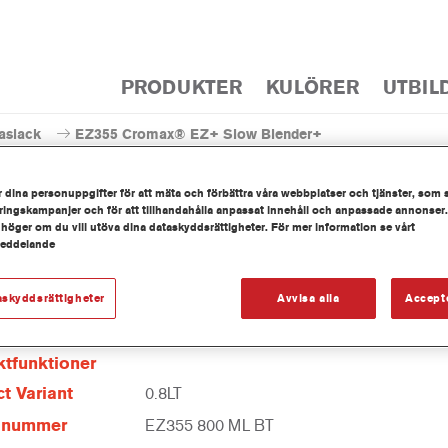
PRODUKTER
KULÖRER
UTBIL
aslack
EZ355 Cromax® EZ+ Slow Blender+
 dina personuppgifter för att mäta och förbättra våra webbplatser och tjänster, som 
ingskampanjer och för att tillhandahålla anpassat innehåll och anpassade annonser.
 höger om du vill utöva dina dataskyddsrättigheter. För mer information se vårt
meddelande
EZ355 Cromax® EZ+ S
askyddsrättigheter
Avvisa alla
Accept
tfunktioner
t Variant
0.8LT
elnummer
EZ355 800 ML BT