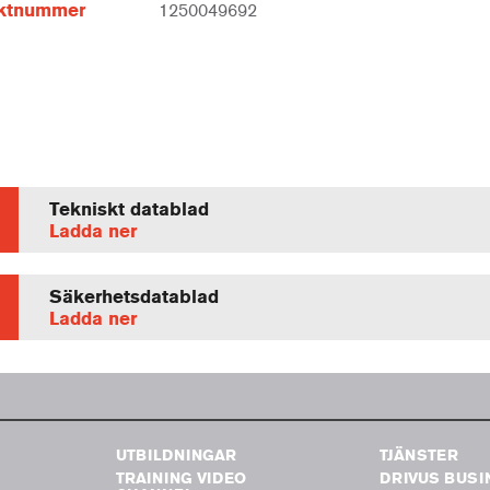
ktnummer
1250049692
Tekniskt datablad
Ladda ner
Säkerhetsdatablad
Ladda ner
UTBILDNINGAR
TJÄNSTER
TRAINING VIDEO
DRIVUS BUSI