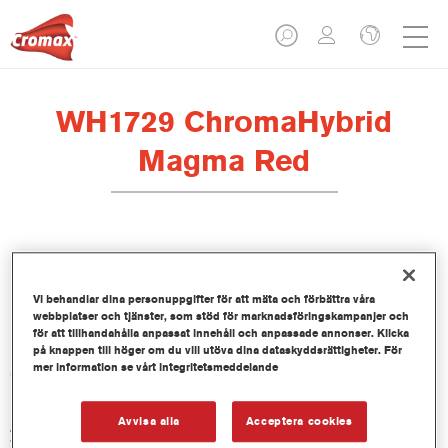
WH1729 ChromaHybrid
Magma Red
Produktfunktioner
Vi behandlar dina personuppgifter för att mäta och förbättra våra
webbplatser och tjänster, som stöd för marknadsföringskampanjer och
för att tillhandahålla anpassat innehåll och anpassade annonser. Klicka
på knappen till höger om du vill utöva dina dataskyddsrättigheter. För
Product Variant
mer information se vårt integritetsmeddelande
0.1LT
Avvisa alla
Acceptera cookies
Artikelnummer
WH1729 100 ML BT