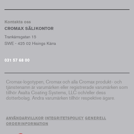
Kontakta oss
CROMAX SÄLJKONTOR
Trankärrsgatan 15
SWE - 425 02 Hisings Kärra
031 57 68 00
Cromax-logotypen, Cromax och alla Cromax produkt- och
tjänstenamn är varumärken eller registrerade varumärken som
tillhör Axalta Coating Systems, LLC och/eller dess
dotterbolag. Andra varumärken tillhör respektive ägare.
ANVÄNDARVILLKOR
INTEGRITETSPOLICY
GENERELL
ORDERINFORMATION