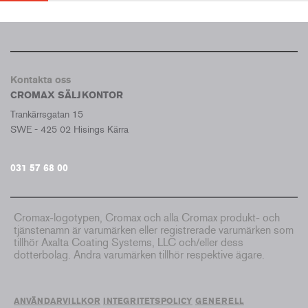
Kontakta oss
CROMAX SÄLJKONTOR
Trankärrsgatan 15
SWE - 425 02 Hisings Kärra
031 57 68 00
Cromax-logotypen, Cromax och alla Cromax produkt- och
tjänstenamn är varumärken eller registrerade varumärken som
tillhör Axalta Coating Systems, LLC och/eller dess
dotterbolag. Andra varumärken tillhör respektive ägare.
ANVÄNDARVILLKOR
INTEGRITETSPOLICY
GENERELL