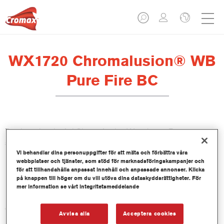
WX1720 Chromalusion® WB
Pure Fire BC
Den här mixen ingår i ChromaLusion Waterborne Basecoat-
serien.
Vi behandlar dina personuppgifter för att mäta och förbättra våra
webbplatser och tjänster, som stöd för marknadsföringskampanjer och
Produktfunktioner
för att tillhandahålla anpassat innehåll och anpassade annonser. Klicka
på knappen till höger om du vill utöva dina dataskyddsrättigheter. För
mer information se vårt integritetsmeddelande
Product Variant
0.5LT
Avvisa alla
Acceptera cookies