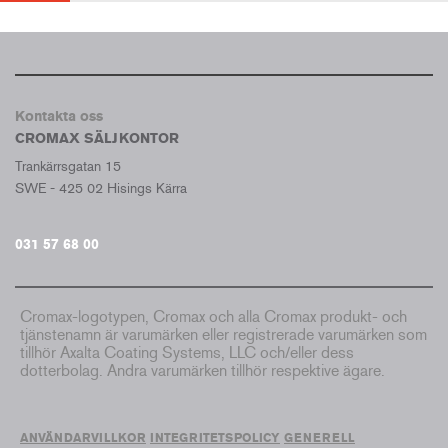
Kontakta oss
CROMAX SÄLJKONTOR
Trankärrsgatan 15
SWE - 425 02 Hisings Kärra
031 57 68 00
Cromax-logotypen, Cromax och alla Cromax produkt- och
tjänstenamn är varumärken eller registrerade varumärken som
tillhör Axalta Coating Systems, LLC och/eller dess
dotterbolag. Andra varumärken tillhör respektive ägare.
ANVÄNDARVILLKOR
INTEGRITETSPOLICY
GENERELL