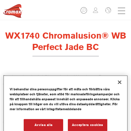
WX1740 Chromalusion® WB
Perfect Jade BC
Den här mixen ingår i ChromaLusion Waterborne Basecoat-
serien.
Vi behandlar dina personuppgifter för att mäta och förbättra våra
webbplatser och tjänster, som stöd för marknadsföringskampanjer och
Produktfunktioner
för att tillhandahålla anpassat innehåll och anpassade annonser. Klicka
på knappen till höger om du vill utöva dina dataskyddsrättigheter. För
mer information se vårt integritetsmeddelande
Product Variant
0.5LT
Avvisa alla
Acceptera cookies