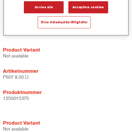
Kan appliceras direkt på metall- och plastunderlag.
Avvisa alla
Acceptera cookies
Erbjuder ett brett applikationsfönster.
Kan användas på vanlig plast utan vidhäftningspromotor.
Dina dataskyddsrättigheter
Del av ValueShade-konceptet.
VOC-kompatibel
Product Variant
Not available
Artikelnummer
P607 8.00 LI
Produktnummer
1250015375
Product Variant
Not available