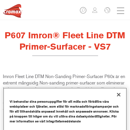
P607 Imron® Fleet Line DTM
Primer-Surfacer - VS7
Imron Fleet Line DTM Non-Sanding Primer-Surfacer P60x är en
extremt mångsidig Non-sanding primer-surfacer som eliminerar
behovet av en tvåstegsuppbyggnad, vilket hjälper till att öka
produktiviteten inom nybearbetningsprocessen. Den kan
appliceras direkt på ett brett spektrum av metaller. Den passar
Vi behandlar dina personuppgifter för att mäta och förbättra våra
webbplatser och tjänster, som stöd för marknadsföringskampanjer och
alla topplacker från Imron Fleet Line och Cromax baslack.
för att tillhandahålla anpassat innehåll och anpassade annonser. Klicka
på knappen till höger om du vill utöva dina dataskyddsrättigheter. För
mer information se vårt integritetsmeddelande
Produktfunktioner
Hjälper till att öka produktiviteten.