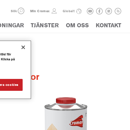
Sök
Min Cromax
Globalt
DNINGAR
TJÄNSTER
OM OSS
KONTAKT
stöd för
 Klicka på
Activator
era cookies