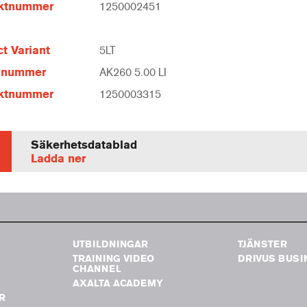
ktnummer
1250002451
t Variant
5LT
elnummer
AK260 5.00 LI
ktnummer
1250003315
Säkerhetsdatablad
Ladda ner
UTBILDNINGAR
TJÄNSTER
TRAINING VIDEO
DRIVUS BUSI
G
CHANNEL
AXALTA ACADEMY
R