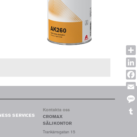
Shar
Link
Face
Emai
Mes
Kontakta oss
NESS SERVICES
CROMAX
Tumb
SÄLJKONTOR
Trankärrsgatan 15