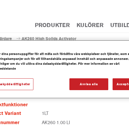
PRODUKTER
KULÖRER
UTBIL
ärdare
AK260 High Solids Activator
 dina personuppgifter för att mäta och förbättra våra webbplatser och tjänster, som 
ingskampanjer och för att tillhandahålla anpassat innehåll och anpassade annonser.
 höger om du vill utöva dina dataskyddsrättigheter. För mer information se vårt
meddelande
AK260 High Solids 
askyddsrättigheter
Avvisa alla
Accept
tfunktioner
t Variant
1LT
elnummer
AK260 1.00 LI