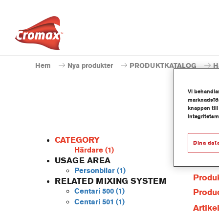
Hem
Nya produkter
PRODUKTKATALOG
H
Vi behandlar
marknadsför
knappen till
integritets
CATEGORY
Dina dat
Härdare
(1)
USAGE AREA
Personbilar
(1)
Produk
RELATED MIXING SYSTEM
Centari 500
(1)
Produc
Centari 501
(1)
Artik