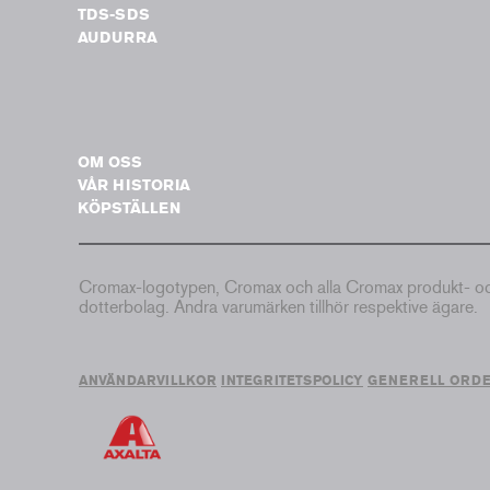
TDS-SDS
AUDURRA
OM OSS
VÅR HISTORIA
KÖPSTÄLLEN
Cromax-logotypen, Cromax och alla Cromax produkt- och 
dotterbolag. Andra varumärken tillhör respektive ägare.
ANVÄNDARVILLKOR
INTEGRITETSPOLICY
GENERELL ORD