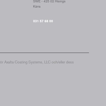
SWE - 425 02 Hisings
Kärra
031 57 68 00
hör Axalta Coating Systems, LLC och/eller dess