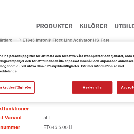
PRODUKTER
KULÖRER
UTBIL
ärdare
ET645 Imron® Fleet Line Activator HS Fast
 dina personuppgifter för att mäta och förbättra våra webbplatser och tjänster, som 
ingskampanjer och för att tillhandahålla anpassat innehåll och anpassade annonser.
 höger om du vill utöva dina dataskyddsrättigheter. För mer information se vårt
meddelande
ET645 Imron® Fleet Line A
askyddsrättigheter
Avvisa alla
Accept
tfunktioner
t Variant
5LT
elnummer
ET645 5.00 LI