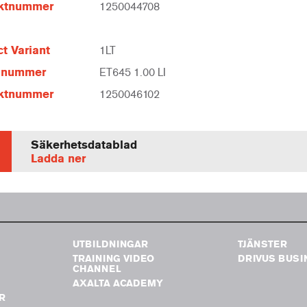
ktnummer
1250044708
t Variant
1LT
elnummer
ET645 1.00 LI
ktnummer
1250046102
Säkerhetsdatablad
Ladda ner
UTBILDNINGAR
TJÄNSTER
TRAINING VIDEO
DRIVUS BUSI
G
CHANNEL
AXALTA ACADEMY
R