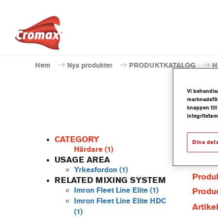
Hem
Nya produkter
PRODUKTKATALOG
H
Vi behandlar
marknadsför
knappen till
integritets
CATEGORY
Dina dat
Härdare
(1)
USAGE AREA
Yrkesfordon
(1)
Produk
RELATED MIXING SYSTEM
Imron Fleet Line Elite
(1)
Produc
Imron Fleet Line Elite HDC
Artik
(1)