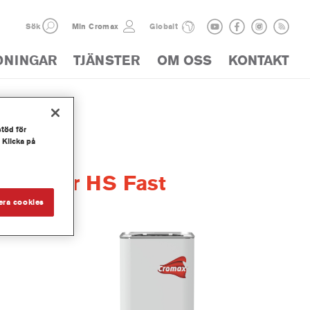
Sök
Min Cromax
Globalt
DNINGAR
TJÄNSTER
OM OSS
KONTAKT
stöd för
 Klicka på
ctivator HS Fast
era cookies