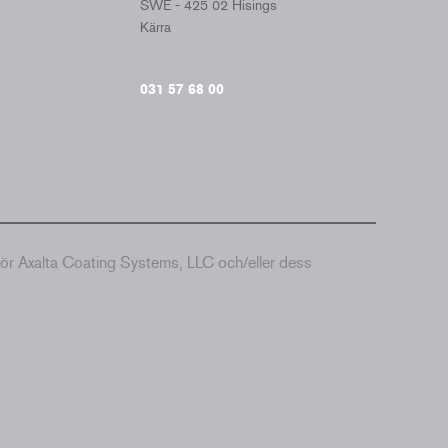
SWE - 425 02 Hisings
Kärra
031 57 68 00
hör Axalta Coating Systems, LLC och/eller dess