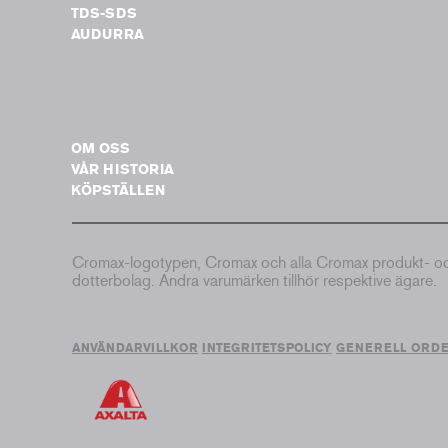
TDS-SDS
AUDURRA
OM OSS
VÅR HISTORIA
KÖPSTÄLLEN
Cromax-logotypen, Cromax och alla Cromax produkt- och 
dotterbolag. Andra varumärken tillhör respektive ägare.
ANVÄNDARVILLKOR
INTEGRITETSPOLICY
GENERELL ORD