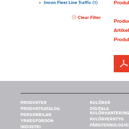
Produ
Imron Fleet Line Traffic
(1)
Clear Filter
Produc
Artik
Produ
PRODUKTER
KULÖRER
PRODUKTKATALOG
DIGITALA
KULÖRHANTERIN
PERSONBILAR
KULÖRVERKTYG
YRKESFORDON
FÄRGTEKNOLOGIE
INDUSTRI