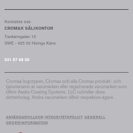
Kontakta oss
CROMAX SÄLJKONTOR
Trankärrsgatan 15
SWE - 425 02 Hisings Kärra
031 57 68 00
Cromax-logotypen, Cromax och alla Cromax produkt- och
tjänstenamn är varumärken eller registrerade varumärken som
tillhör Axalta Coating Systems, LLC och/eller dess
dotterbolag. Andra varumärken tillhör respektive ägare.
ANVÄNDARVILLKOR
INTEGRITETSPOLICY
GENERELL
ORDERINFORMATION