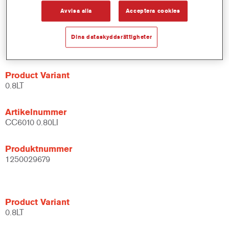
Lätt applicering i dagligt arbete
Avvisa alla
Acceptera cookies
Mycket goda torkegenskaper: 30 min vid 60 °C
Utmärkt homogent utseende
Dina dataskyddsrättigheter
Konsekventa, reproducerbara klarlackresultat
Product Variant
0.8LT
Artikelnummer
CC6010 0.80LI
Produktnummer
1250029679
Product Variant
0.8LT