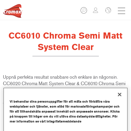
CC6010 Chroma Semi Matt
System Clear
Uppnå perfekta resultat snabbare och enklare än någonsin.
CC6020 Chroma Matt System Clear & CC6010 Chroma Semi
Matt System Clear matchar varje matt finish - även för de
ultralåga glansnivåerna. Med betydligt kortare torktider ökar
Vi behandlar dina personuppgifter för att mäta och förbättra våra
detta klassens bästa system också verkstadens produktivitet.
webbplatser och tjänster, som stöd för marknadsföringskampanjer och
för att tillhandahålla anpassat innehåll och anpassade annonser. Klicka
på knappen till höger om du vill utöva dina dataskyddsrättigheter. För
Produktfunktioner
mer information se vårt integritetsmeddelande
Lämplig för reparation av moderna ultramatta OEM-lacker
Brett utbud av glansnivåer från 5 till 65 glansenheter vid 60°