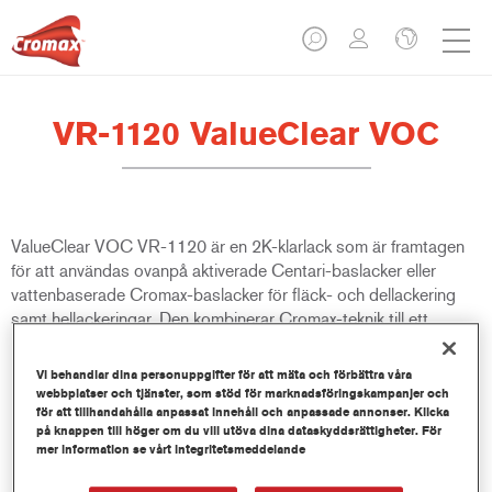
VR-1120 ValueClear VOC
ValueClear VOC VR-1120 är en 2K-klarlack som är framtagen
för att användas ovanpå aktiverade Centari-baslacker eller
vattenbaserade Cromax-baslacker för fläck- och dellackering
samt hellackeringar. Den kombinerar Cromax-teknik till ett
kostnadseffektivt pris.
Vi behandlar dina personuppgifter för att mäta och förbättra våra
webbplatser och tjänster, som stöd för marknadsföringskampanjer och
Produktfunktioner
för att tillhandahålla anpassat innehåll och anpassade annonser. Klicka
Erbjuder enkel, mångsidig och ekonomisk tillämpning.
på knappen till höger om du vill utöva dina dataskyddsrättigheter. För
God polerbarhet.
mer information se vårt integritetsmeddelande
Enkel att använda med en bra kvalitetsfinish.