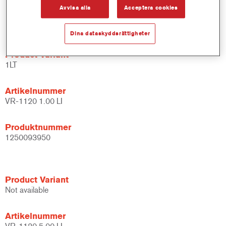
Utmärkt vertikal stabilitet.
Avvisa alla
Acceptera cookies
Kan appliceras över Cromax vattenburna baslacker och
aktiverade Centari-baslacker.
Dina dataskyddsrättigheter
Product Variant
1LT
Artikelnummer
VR-1120 1.00 LI
Produktnummer
1250093950
Product Variant
Not available
Artikelnummer