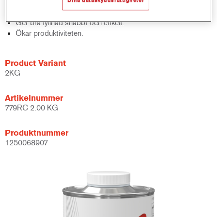
Många torkmöjligheter, däribland infrarött, även för
Dina dataskyddsrättigheter
galvaniserade underlag.
Ger bra fyllnad snabbt och enkelt.
Ökar produktiviteten.
Product Variant
2KG
Artikelnummer
779RC 2.00 KG
Produktnummer
1250068907