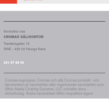
Kontakta oss
CROMAX SÄLJKONTOR
Trankärrsgatan 15
SWE - 425 02 Hisings Kärra
031 57 68 00
Cromax-logotypen, Cromax och alla Cromax produkt- och
tjänstenamn är varumärken eller registrerade varumärken som
tillhör Axalta Coating Systems, LLC och/eller dess
dotterbolag. Andra varumärken tillhör respektive ägare.