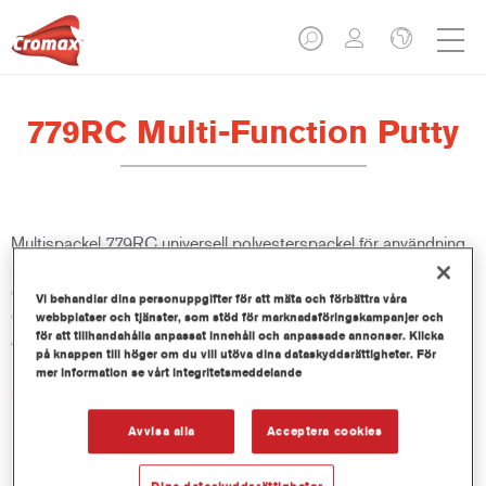
779RC Multi-Function Putty
Multispackel 779RC universell polyesterspackel för användning
med en peroxidhärdare. Produkten rekommenderas för en rad
olika underlag, däribland ren metall, aluminium, galvaniserat stål,
Vi behandlar dina personuppgifter för att mäta och förbättra våra
glasfiberpolyester samt på OEM-lack och på Cromax primers.
webbplatser och tjänster, som stöd för marknadsföringskampanjer och
för att tillhandahålla anpassat innehåll och anpassade annonser. Klicka
Avsedd att användas tillsammans med Dispenser 767R.
på knappen till höger om du vill utöva dina dataskyddsrättigheter. För
mer information se vårt integritetsmeddelande
Produktfunktioner
Gör det enkelt att slipa och lämnar kvar en slät yta.
Avvisa alla
Acceptera cookies
Ger bra fyllnad snabbt och enkelt, med bra struktur.
Ger mycket bra vidhäftning på rent stål.