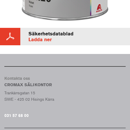
Säkerhetsdatablad
Ladda ner
Kontakta oss
CROMAX SÄLJKONTOR
Trankärrsgatan 15
SWE - 425 02 Hisings Kärra
031 57 68 00