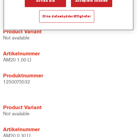
Avvisa alla
Acceptera cookies
Based on proven Cromax concentrated tints technology.
Excellent colour accuracy.
Dina dataskyddsrättigheter
Product Variant
Not available
Artikelnummer
AM20 1.00 LI
Produktnummer
1250073532
Product Variant
Not available
Artikelnummer
AM20 0.10 LI