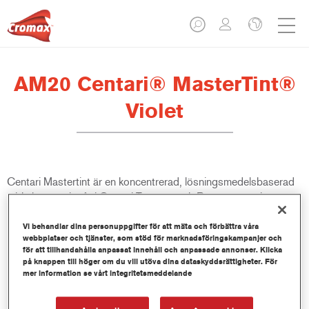
AM20 Centari® MasterTint®
Violet
Centari Mastertint är en koncentrerad, lösningsmedelsbaserad
mixkulör som ingår i Centari Topcoat och Basecoat-serierna.
Vi behandlar dina personuppgifter för att mäta och förbättra våra
Produktfunktioner
webbplatser och tjänster, som stöd för marknadsföringskampanjer och
Kortare förberedelsetider.
för att tillhandahålla anpassat innehåll och anpassade annonser. Klicka
Enklare kulörspecifikation.
på knappen till höger om du vill utöva dina dataskyddsrättigheter. För
mer information se vårt integritetsmeddelande
Snabb lagerkontroll.
Enkel administration.
Sparar lagerutrymme.