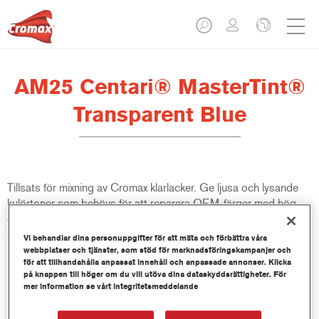
AM25 Centari® MasterTint®
Transparent Blue
Tillsats för mixning av Cromax klarlacker. Ge ljusa och lysande
kulörtoner som behövs för att reparera OEM-färger med hög
chromaffekt, oavsett om du använder Cromax Pro Basecoat,
Cromax Basecoat eller Centari Basecoat.
Vi behandlar dina personuppgifter för att mäta och förbättra våra
webbplatser och tjänster, som stöd för marknadsföringskampanjer och
för att tillhandahålla anpassat innehåll och anpassade annonser. Klicka
Produktfunktioner
på knappen till höger om du vill utöva dina dataskyddsrättigheter. För
Förpackad i lämpliga 100 ml burkar.
mer information se vårt integritetsmeddelande
Enkel hantering och upphällning.
Finns i olika kulörer.