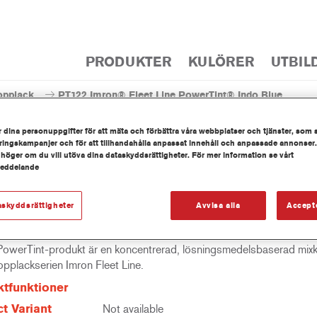
PRODUKTER
KULÖRER
UTBIL
opplack
PT122 Imron® Fleet Line PowerTint® Indo Blue
 dina personuppgifter för att mäta och förbättra våra webbplatser och tjänster, som 
ingskampanjer och för att tillhandahålla anpassat innehåll och anpassade annonser.
 höger om du vill utöva dina dataskyddsrättigheter. För mer information se vårt
meddelande
PT122 Imron® Fleet Line Po
askyddsrättigheter
Avvisa alla
Accept
owerTint-produkt är en koncentrerad, lösningsmedelsbaserad mix
topplackserien Imron Fleet Line.
tfunktioner
t Variant
Not available