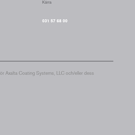
Kärra
031 57 68 00
hör Axalta Coating Systems, LLC och/eller dess