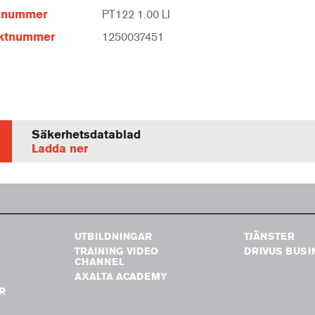
elnummer
PT122 1.00 LI
ktnummer
1250037451
Säkerhetsdatablad
Ladda ner
UTBILDNINGAR
TJÄNSTER
TRAINING VIDEO
DRIVUS BUSI
G
CHANNEL
AXALTA ACADEMY
R