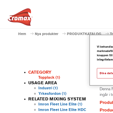
Hem
Nya produkter
PRODUKTKATALOG
T
Vi behandlar
marknadsför
knappen till
integritets
CATEGORY
Dina dat
Topplack
(1)
USAGE AREA
Industri
(1)
Denna P
Yrkesfordon
(1)
ingår i 
RELATED MIXING SYSTEM
Produk
Imron Fleet Line Elite
(1)
Imron Fleet Line Elite HDC
Produc