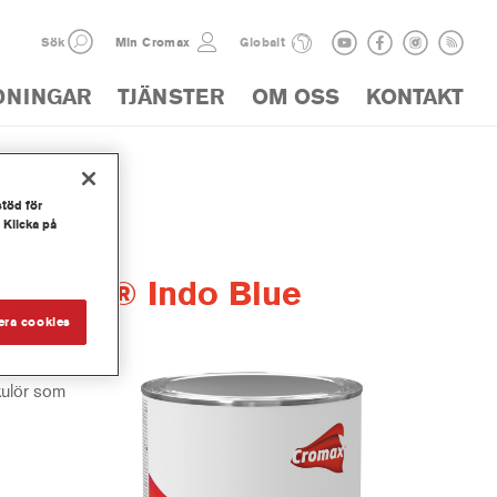
Sök
Min Cromax
Globalt
DNINGAR
TJÄNSTER
OM OSS
KONTAKT
stöd för
 Klicka på
werTint® Indo Blue
era cookies
kulör som