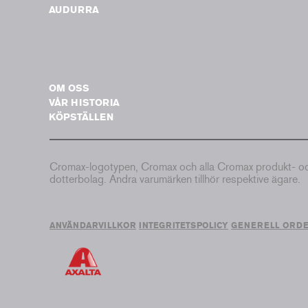
AUDURRA
OM OSS
VÅR HISTORIA
KÖPSTÄLLEN
Cromax-logotypen, Cromax och alla Cromax produkt- och 
dotterbolag. Andra varumärken tillhör respektive ägare.
ANVÄNDARVILLKOR
INTEGRITETSPOLICY
GENERELL ORD