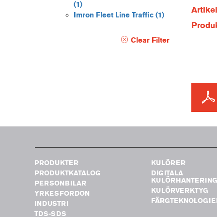
(1)
Artik
Imron Fleet Line Traffic
(1)
Produ
Clear Filter
PRODUKTER
KULÖRER
PRODUKTKATALOG
DIGITALA
KULÖRHANTERIN
PERSONBILAR
KULÖRVERKTYG
YRKESFORDON
FÄRGTEKNOLOGIE
INDUSTRI
TDS-SDS