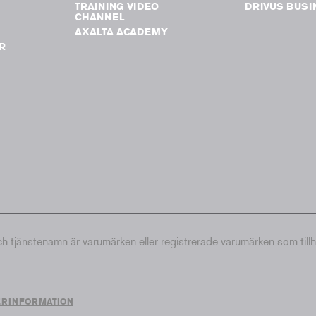
TRAINING VIDEO
DRIVUS BUSI
G
CHANNEL
AXALTA ACADEMY
R
tjänstenamn är varumärken eller registrerade varumärken som till
ERINFORMATION