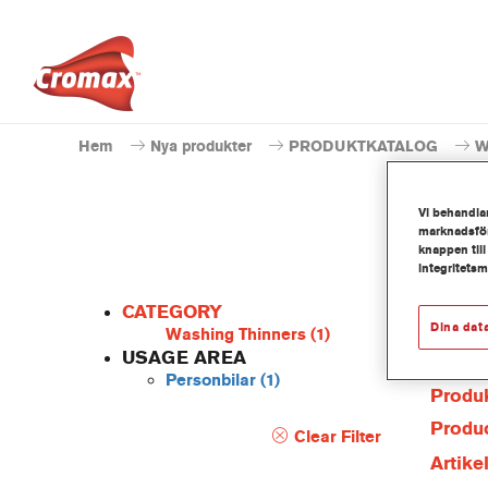
Hem
Nya produkter
PRODUKTKATALOG
W
Vi behandlar
marknadsför
knappen till
integritets
CATEGORY
Dina dat
Washing Thinners
(1)
USAGE AREA
Personbilar
(1)
Produk
Produc
Clear Filter
Artik