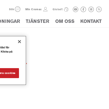
Sök
Min Cromax
Globalt
DNINGAR
TJÄNSTER
OM OSS
KONTAKT
stöd för
 Klicka på
Thinner
era cookies