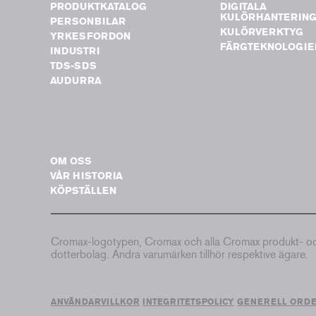
PRODUKTKATALOG
DIGITALA
KULÖRHANTERIN
PERSONBILAR
KULÖRVERKTYG
YRKESFORDON
FÄRGTEKNOLOGIE
INDUSTRI
TDS-SDS
AUDURRA
OM OSS
VÅR HISTORIA
KÖPSTÄLLEN
Cromax-logotypen, Cromax och alla Cromax produkt- och 
dotterbolag. Andra varumärken tillhör respektive ägare.
ANVÄNDARVILLKOR
INTEGRITETSPOLICY
GENERELL ORD