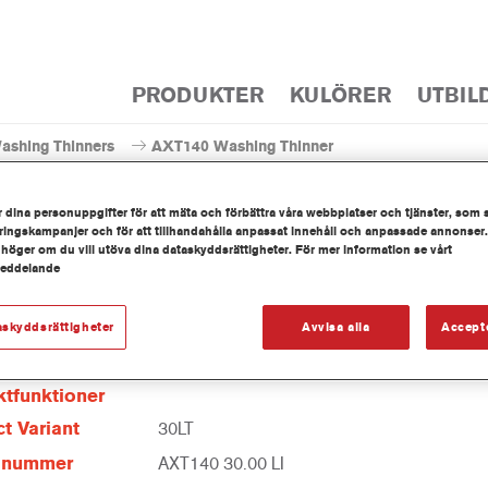
PRODUKTER
KULÖRER
UTBIL
ashing Thinners
AXT140 Washing Thinner
 dina personuppgifter för att mäta och förbättra våra webbplatser och tjänster, som 
ingskampanjer och för att tillhandahålla anpassat innehåll och anpassade annonser.
 höger om du vill utöva dina dataskyddsrättigheter. För mer information se vårt
meddelande
AXT140 Washing 
askyddsrättigheter
Avvisa alla
Accept
tfunktioner
t Variant
30LT
elnummer
AXT140 30.00 LI