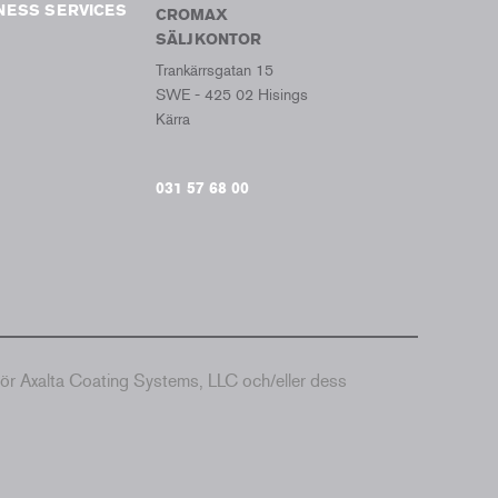
NESS SERVICES
CROMAX
SÄLJKONTOR
Trankärrsgatan 15
SWE - 425 02 Hisings
Kärra
031 57 68 00
hör Axalta Coating Systems, LLC och/eller dess