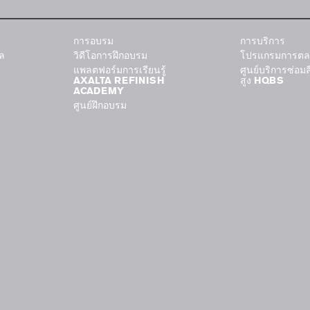
การอบรม
การบริการ
ัล
วิดีโอการฝึกอบรม
โปรแกรมการตล
แพลตฟอร์มการเรียนรู้
ศูนย์บริการซ่อม
AXALTA REFINISH
สูง HQBS
ACADEMY
ศูนย์ฝึกอบรม