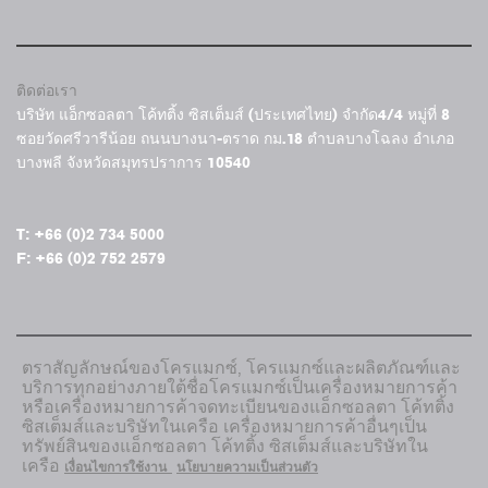
ติดต่อเรา
บริษัท แอ็กซอลตา โค้ทติ้ง ซิสเต็มส์ (ประเทศไทย) จำกัด4/4 หมู่ที่ 8
ซอยวัดศรีวารีน้อย ถนนบางนา-ตราด กม.18 ตำบลบางโฉลง อำเภอ
บางพลี จังหวัดสมุทรปราการ 10540
T: +66 (0)2 734 5000
F: +66 (0)2 752 2579
ตราสัญลักษณ์ของโครแมกซ์, โครแมกซ์และผลิตภัณฑ์และ
บริการทุกอย่างภายใต้ชื่อโครแมกซ์เป็นเครื่องหมายการค้า
หรือเครื่องหมายการค้าจดทะเบียนของแอ็กซอลตา โค้ทติ้ง
ซิสเต็มส์และบริษัทในเครือ เครื่องหมายการค้าอื่นๆเป็น
ทรัพย์สินของแอ็กซอลตา โค้ทติ้ง ซิสเต็มส์และบริษัทใน
เครือ
เงื่อนไขการใช้งาน
นโยบายความเป็นส่วนตัว