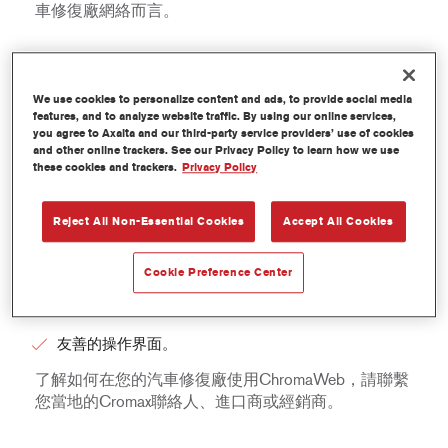
車修復廠網絡而言。
MAIN BENEFITS 主要優勢
We use cookies to personalize content and ads, to provide social media
features, and to analyze website traffic. By using our online services,
當連接到網時路，可以立即獲得色彩、產品和軟件的
you agree to Axalta and our third-party service providers’ use of cookies
更新。
and other online trackers. See our Privacy Policy to learn how we use
these cookies and trackers.
Privacy Policy
在線時，數據會自動備份到雲端。
不同位置之間的配方共享變得輕鬆。
Reject All Non-Essential Cookies
Accept All Cookies
在網頁瀏覽器中保留最近五次的色彩搜尋。
Cookie Preference Center
可以從所有設備上完全訪問，包括智慧手機和平板電
腦。
友善的操作界面。
了解如何在您的汽車修復廠使用ChromaWeb，請聯繫
您當地的Cromax聯絡人、進口商或經銷商。