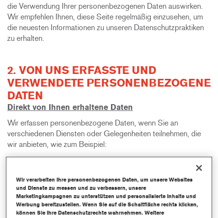
die Verwendung Ihrer personenbezogenen Daten auswirken.
Wir empfehlen Ihnen, diese Seite regelmäßig einzusehen, um
die neuesten Informationen zu unseren Datenschutzpraktiken
zu erhalten.
2. VON UNS ERFASSTE UND
VERWENDETE PERSONENBEZOGENE
DATEN
Direkt von Ihnen erhaltene Daten
Wir erfassen personenbezogene Daten, wenn Sie an
verschiedenen Diensten oder Gelegenheiten teilnehmen, die
wir anbieten, wie zum Beispiel:
Bestellungen und Anfragen:
Wir erfassen
personenbezogene Daten, wenn Sie ein Produkt
oder eine Dienstleistung bestellen oder eine
Wir verarbeiten Ihre personenbezogenen Daten, um unsere Websites
und Dienste zu messen und zu verbessern, unsere
Anfrage stellen.
Marketingkampagnen zu unterstützen und personalisierte Inhalte und
Website-Kommunikation:
Wir erfassen
Werbung bereitzustellen. Wenn Sie auf die Schaltfläche rechts klicken,
personenbezogene Daten, wenn Sie sich für
können Sie Ihre Datenschutzrechte wahrnehmen. Weitere