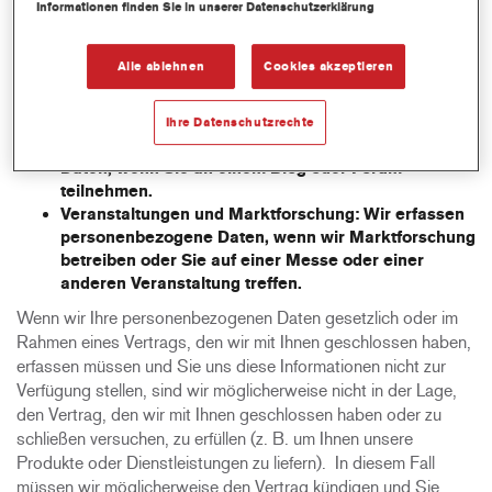
Abonnements, Technologieforen oder andere
Informationen finden Sie in unserer Datenschutzerklärung
Mitteilungen über die Website registrieren.
Werbeaktionen:
Wir erfassen personenbezogene
Alle ablehnen
Cookies akzeptieren
Daten, wenn Sie an einem Wettbewerb, einer
Werbeaktion, einem Gewinnspiel, einer Umfrage
oder einer anderen Aktion teilnehmen.
Ihre Datenschutzrechte
Blogs und Foren:
Wir erfassen personenbezogene
Daten, wenn Sie an einem Blog oder Forum
teilnehmen.
Veranstaltungen und Marktforschung:
Wir erfassen
personenbezogene Daten, wenn wir Marktforschung
betreiben oder Sie auf einer Messe oder einer
anderen Veranstaltung treffen.
Wenn wir Ihre personenbezogenen Daten gesetzlich oder im
Rahmen eines Vertrags, den wir mit Ihnen geschlossen haben,
erfassen müssen und Sie uns diese Informationen nicht zur
Verfügung stellen, sind wir möglicherweise nicht in der Lage,
den Vertrag, den wir mit Ihnen geschlossen haben oder zu
schließen versuchen, zu erfüllen (z. B. um Ihnen unsere
Produkte oder Dienstleistungen zu liefern). In diesem Fall
müssen wir möglicherweise den Vertrag kündigen und Sie