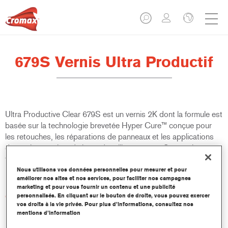
679S Vernis Ultra Productif
Ultra Productive Clear 679S est un vernis 2K dont la formule est
basée sur la technologie brevetée Hyper Cure™ conçue pour
les retouches, les réparations de panneaux et les applications
de vernis sur teinte de base de taille moyenne. Son séchage
très rapide permet d'augmenter considérablement la
productivité tout en offrant un aspect remarquable.
Nous utilisons vos données personnelles pour mesurer et pour
améliorer nos sites et nos services, pour faciliter nos campagnes
marketing et pour vous fournir un contenu et une publicité
Caractéristiques du produit
personnalisés. En cliquant sur le bouton de droite, vous pouvez exercer
vos droits à la vie privée. Pour plus d’informations, consultez nos
Facile à appliquer et procure un aspect remarquablement
mentions d’information
lisse.