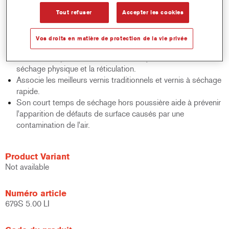
Présente une très bonne aptitude au polissage.
Permet d'augmenter la productivité en utilisant le séchage à
Tout refuser
Accepter les cookies
l'air, le séchage à faible température ou le séchage IR.
Offre de très courts temps de séchage et d'évaporation
Vos droits en matière de protection de la vie privée
entre deux couches et différents cycles de séchage au four.
Vernis haute productivité - excellent équilibre entre le
séchage physique et la réticulation.
Associe les meilleurs vernis traditionnels et vernis à séchage
rapide.
Son court temps de séchage hors poussière aide à prévenir
l'apparition de défauts de surface causés par une
contamination de l'air.
Product Variant
Not available
Numéro article
679S 5.00 LI