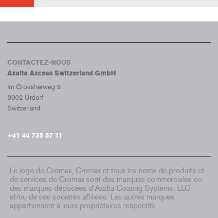
CONTACTEZ-NOUS
Axalta Axcess Switzerland GmbH
Im Grossherweg 9
8902 Urdorf
Switzerland
+41 44 735 57 11
Le logo de Cromax, Cromax et tous les noms de produits et
de services de Cromax sont des marques commerciales ou
des marques déposées d’Axalta Coating Systems, LLC
et/ou de ses sociétés affiliées. Les autres marques
appartiennent à leurs propriétaires respectifs.