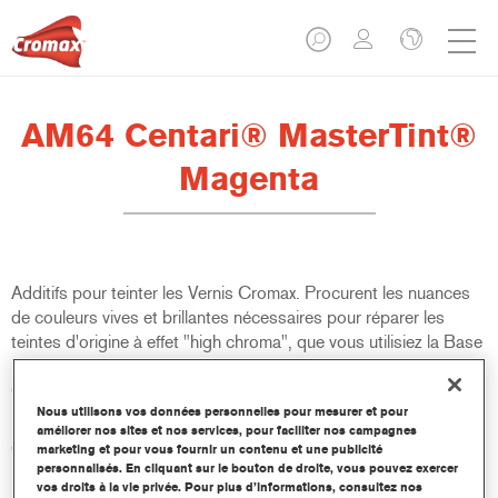
AM64 Centari® MasterTint®
Magenta
Additifs pour teinter les Vernis Cromax. Procurent les nuances
de couleurs vives et brillantes nécessaires pour réparer les
teintes d'origine à effet "high chroma", que vous utilisiez la Base
Mate Cromax Pro, la Base Mate Cromax ou la Base Mate
Centari.
Nous utilisons vos données personnelles pour mesurer et pour
améliorer nos sites et nos services, pour faciliter nos campagnes
Caractéristiques du produit
marketing et pour vous fournir un contenu et une publicité
Conditionnés en flacons de 100 ml appropriés.
personnalisés. En cliquant sur le bouton de droite, vous pouvez exercer
vos droits à la vie privée. Pour plus d’informations, consultez nos
Manipulation et dosage faciles.