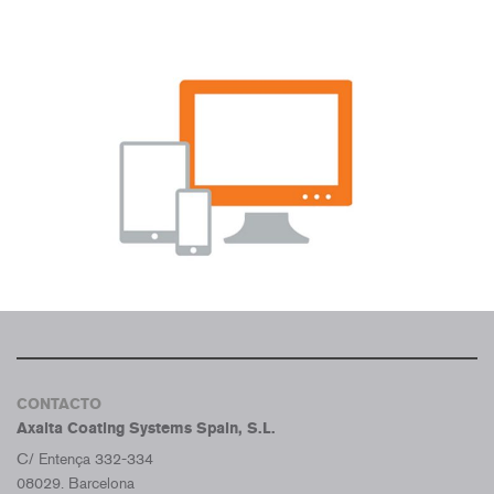
CONTACTO
Axalta Coating Systems Spain, S.L.
C/ Entença 332-334
08029. Barcelona