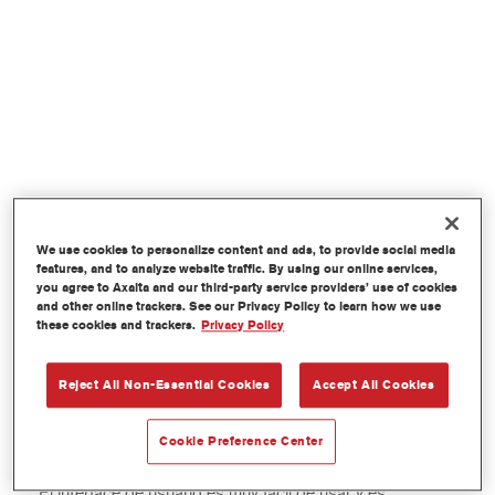
We use cookies to personalize content and ads, to provide social media
features, and to analyze website traffic. By using our online services,
you agree to Axalta and our third-party service providers’ use of cookies
and other online trackers. See our Privacy Policy to learn how we use
these cookies and trackers.
Privacy Policy
ChromaWeb es un completo programa de búsqueda y
gestión digital del color accesible con un ordenador y
Reject All Non-Essential Cookies
Accept All Cookies
una conexión a internet. Al estar conectado a internet,
las actualizaciones de color, productos y programa son
Cookie Preference Center
inmediatas.
El interface de usuario es muy fácil de usar y es