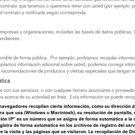
l contrato que tenemos o queremos tener con usted (por ejemplo, p
l contrato y notificarle según corresponda.
mpresas y organizaciones, incluidas las bases de datos públicas, 
endientes.
nible de forma pública. Por ejemplo, podríamos recopilar informa
pilamos información adicional sobre usted, podemos corregir infor
arle recomendaciones de productos y ofertas especiales que tengan m
tica
e con sus servicios, o con cualquier tercero anunciante o proveedor
a acerca de su actividad en línea. Esta información se puede recop
s navegadores recopilan cierta información, como su dirección 
ora que usa (Windows o Macintosh), su resolución de pantalla, d
ción IP” es un número que se asigna de forma automática a la 
registra de forma automática en los archivos de registro del se
 de la visita y las páginas que se visitaron. La recopilación de 