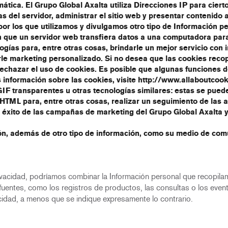
tica. El Grupo Global Axalta utiliza Direcciones IP para cierto
as del servidor, administrar el sitio web y presentar contenid
por los que utilizamos y divulgamos otro tipo de Información p
n que un servidor web transfiera datos a una computadora para
ogías para, entre otras cosas, brindarle un mejor servicio con 
arle marketing personalizado. Si no desea que las cookies reco
echazar el uso de cookies. Es posible que algunas funciones d
información sobre las cookies, visite http://www.allaboutcook
GIF transparentes u otras tecnologías similares
: estas se pued
TML para, entre otras cosas, realizar un seguimiento de las ac
l éxito de las campañas de marketing del Grupo Global Axalta y 
ón, además de otro tipo de información, como su medio de comu
rivacidad, podríamos combinar la Información personal que recopil
fuentes, como los registros de productos, las consultas o los event
idad, a menos que se indique expresamente lo contrario.