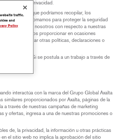
”) respetan su privacidad.
ción personal”) que podríamos recopilar, los
ebsite traffic.
las medidas que tomamos para proteger la seguridad
ookies and
 comunicarse con nosotros con respecto a nuestras
vacy Policy
acidad que podríamos proporcionar en ocasiones
a a complementar otras políticas, declaraciones o
isitos legales. Si se postula a un trabajo a través de
uando interactúa con la marca del Grupo Global Axalta
ías similares proporcionados por Axalta, páginas de la
lada a través de nuestras campañas de marketing
as y ofertas, ingresa a una de nuestras promociones o
s de, la privacidad, la información u otras prácticas
 en el sitio web no implica la aprobación del sitio