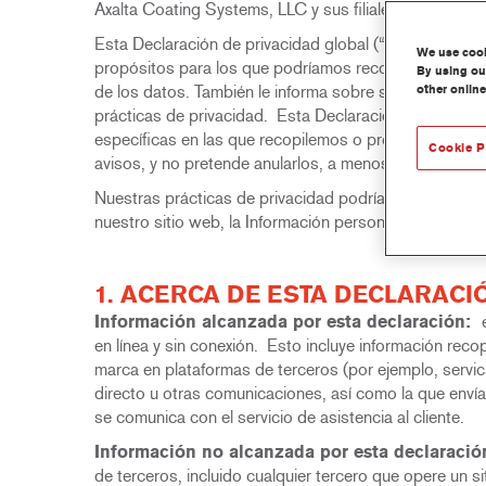
Axalta Coating Systems, LLC y sus filiales
en todo el 
Esta Declaración de privacidad global (“Declaración d
We use cooki
propósitos para los que podríamos recopilar esa Info
By using our
de los datos. También le informa sobre sus derechos
other online
prácticas de privacidad. Esta Declaración de privacid
específicas en las que recopilemos o procesemos info
Cookie P
avisos, y no pretende anularlos, a menos que se indiq
Nuestras prácticas de privacidad podrían variar entre l
nuestro sitio web, la Información personal que propor
1. ACERCA DE ESTA DECLARACI
Información alcanzada por esta declaración:
en línea y sin conexión. Esto incluye información reco
marca en plataformas de terceros (por ejemplo, servic
directo u otras comunicaciones, así como la que enví
se comunica con el servicio de asistencia al cliente.
Información no alcanzada por esta declaració
de terceros, incluido cualquier tercero que opere un sit