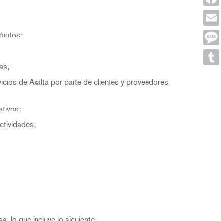
Face
Emai
ósitos:
Mes
as;
Tumb
vicios de Axalta por parte de clientes y proveedores
tivos;
ctividades;
a, lo que incluye lo siguiente: