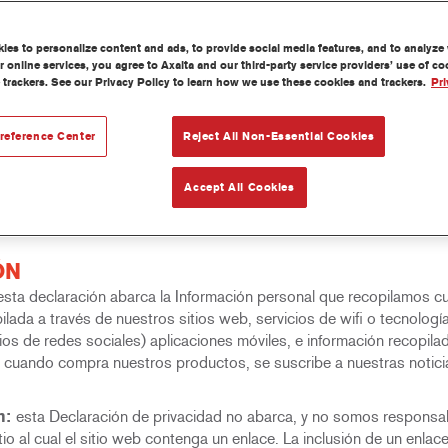
mundo (colectivamente, “Grupo Global Axalta”, “Axalta” o “nosotros
e privacidad”) describe los tipos de información personal (“Informa
es to personalize content and ads, to provide social media features, and to analyze w
rmación personal, las partes con las que podríamos compartirla y 
 online services, you agree to Axalta and our third-party service providers’ use of c
 y opciones con respecto a su Información personal y cómo puede
 trackers. See our Privacy Policy to learn how we use these cookies and trackers.
Pri
ad se suma a cualquier otra política, declaración o aviso de priv
rmación sobre usted. Esta Declaración de privacidad está destinad
reference Center
Reject All Non-Essential Cookies
ue de forma explícita en el presente documento.
os países en los que operamos para reflejar prácticas locales y requ
Accept All Cookies
cione podría regirse por un aviso de privacidad separado.
ÓN
esta declaración abarca la Información personal que recopilamos c
pilada a través de nuestros sitios web, servicios de wifi o tecnolog
ios de redes sociales) aplicaciones móviles, e información recopi
a cuando compra nuestros productos, se suscribe a nuestras notici
n:
esta Declaración de privacidad no abarca, y no somos responsable
io al cual el sitio web contenga un enlace. La inclusión de un enlace