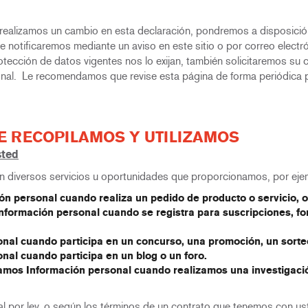
 realizamos un cambio en esta declaración, pondremos a disposición 
 notificaremos mediante un aviso en este sitio o por correo electró
tección de datos vigentes nos lo exijan, también solicitaremos su 
sonal. Le recomendamos que revise esta página de forma periódica 
E RECOPILAMOS Y UTILIZAMOS
sted
n diversos servicios u oportunidades que proporcionamos, por eje
n personal cuando realiza un pedido de producto o servicio, o 
nformación personal cuando se registra para suscripciones, fo
nal cuando participa en un concurso, una promoción, un sorte
nal cuando participa en un blog o un foro.
amos Información personal cuando realizamos una investigac
l por ley, o según los términos de un contrato que tenemos con us