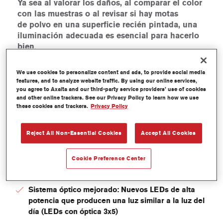
Ya sea al valorar los daños, al comparar el color
con las muestras o al revisar si hay motas
de
polvo en una superficie recién pintada, una
iluminación adecuada es esencial para hacerlo
bien.
Nuestra lámpara inalámbrica de luz natural Q-Lite ayuda
We use cookies to personalize content and ads, to provide social media
a los profesionales a elegir el color adecuado. El
features, and to analyze website traffic. By using our online services,
sistema óptico mejorado con 15 LEDs de alta potencia
you agree to Axalta and our third-party service providers’ use of cookies
permite a los talleres establecer los niveles de
and other online trackers. See our Privacy Policy to learn how we use
these cookies and trackers.
Privacy Policy
intensidad de luz en varias fases, lo que posibilita
comparar con precisión los colores metálicos claros y
muy oscuros. Además de proporcionar una luz natural
Reject All Non-Essential Cookies
Accept All Cookies
brillante, comparable a la luz del mediodía, la lámpara de
luz natural Q-Lite también proporciona una luz cálida de
Cookie Preference Center
atardecer.
Sistema óptico mejorado: Nuevos LEDs de alta
potencia que producen una luz similar a la luz del
día (LEDs con óptica 3x5)