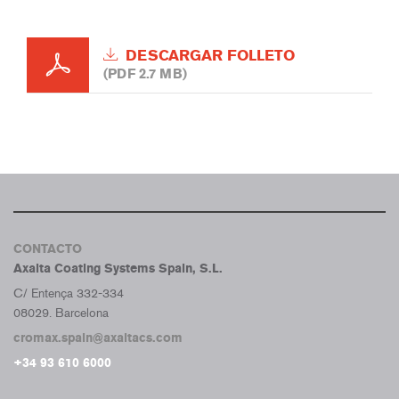
DESCARGAR FOLLETO
(PDF 2.7 MB)
CONTACTO
Axalta Coating Systems Spain, S.L.
C/ Entença 332-334
08029. Barcelona
cromax.spain@axaltacs.com
+34 93 610 6000