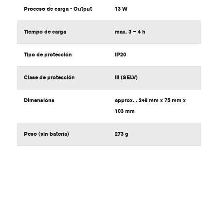
Proceso de carga - Output
13 W
Tiempo de carga
max. 3 – 4 h
Tipo de protección
IP20
Clase de protección
III (SELV)
Dimensions
approx. . 248 mm x 75 mm x
103 mm
Peso (sin batería)
273 g