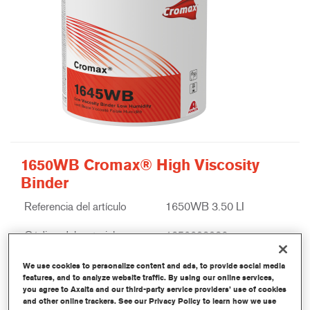
1650WB Cromax® High Viscosity
Binder
Referencia del artículo
1650WB 3.50 LI
Código del material
1250093926
Más información
We use cookies to personalize content and ads, to provide social media
features, and to analyze website traffic. By using our online services,
you agree to Axalta and our third-party service providers’ use of cookies
and other online trackers. See our Privacy Policy to learn how we use