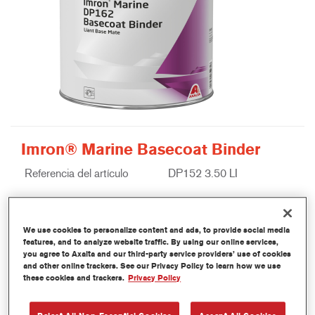
Imron® Marine Basecoat Binder
Referencia del artículo
DP152 3.50 LI
Código del material
1250085460
We use cookies to personalize content and ads, to provide social media
Más información
features, and to analyze website traffic. By using our online services,
you agree to Axalta and our third-party service providers’ use of cookies
and other online trackers. See our Privacy Policy to learn how we use
these cookies and trackers.
Privacy Policy