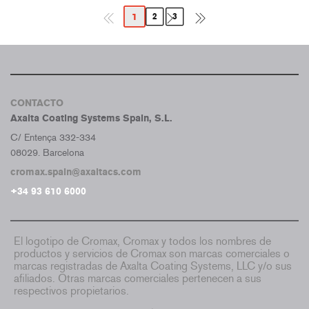
1
2
3
CONTACTO
Axalta Coating Systems Spain, S.L.
C/ Entença 332-334
08029. Barcelona
cromax.spain@axaltacs.com
+34 93 610 6000
El logotipo de Cromax, Cromax y todos los nombres de
productos y servicios de Cromax son marcas comerciales o
marcas registradas de Axalta Coating Systems, LLC y/o sus
afiliados. Otras marcas comerciales pertenecen a sus
respectivos propietarios.