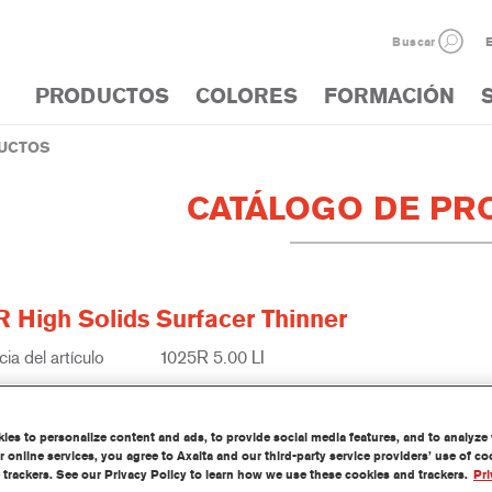
Buscar
E
PRODUCTOS
COLORES
FORMACIÓN
UCTOS
CATÁLOGO DE PR
R High Solids Surfacer Thinner
ia del artículo
1025R 5.00 LI
del material
1250003141
es to personalize content and ads, to provide social media features, and to analyze w
información
 online services, you agree to Axalta and our third-party service providers’ use of c
 trackers. See our Privacy Policy to learn how we use these cookies and trackers.
Pri