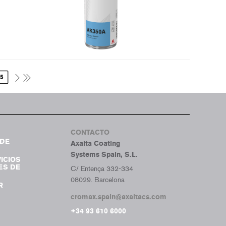
5
CONTACTO
DE
Axalta Coating
Systems Spain, S.L.
ICIOS
ES DE
C/ Entença 332-334
08029. Barcelona
R
cromax.spain@axaltacs.com
+34 93 610 6000