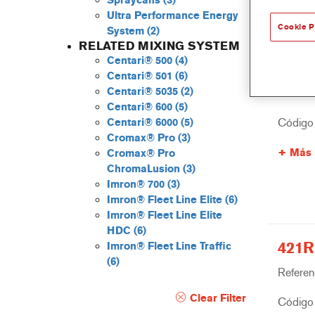
Spraycans
(3)
Ultra Performance Energy
Cookie P
System
(2)
RELATED MIXING SYSTEM
Centari® 500
(4)
3989
Centari® 501
(6)
Centari® 5035
(2)
Referenc
Centari® 600
(5)
Código 
Centari® 6000
(5)
Cromax® Pro
(3)
Más 
Cromax® Pro
ChromaLusion
(3)
Imron® 700
(3)
Imron® Fleet Line Elite
(6)
Imron® Fleet Line Elite
HDC
(6)
421R
Imron® Fleet Line Traffic
(6)
Referenc
Clear Filter
Código 