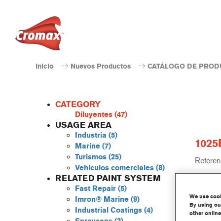
Inicio
Nuevos Productos
CATÁLOGO DE PROD
CATEGORY
Diluyentes
(47)
USAGE AREA
Industria
(5)
1025
Marine
(7)
Turismos
(25)
Referenc
Vehículos comerciales
(8)
RELATED PAINT SYSTEM
Código 
Fast Repair
(5)
We use cooki
Imron® Marine
(9)
Más 
By using our
Industrial Coatings
(4)
other online