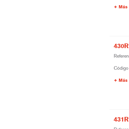
Más 
430R
Referenc
Código 
Más 
431R