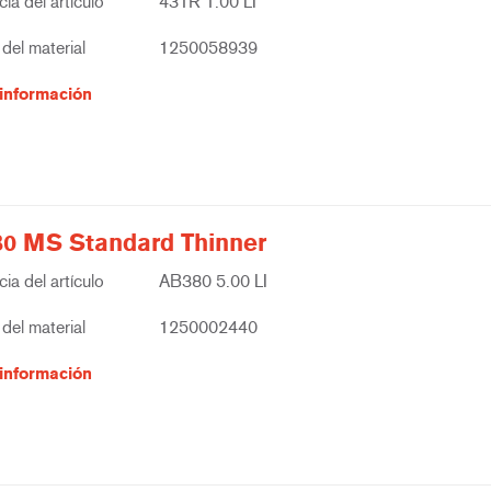
ia del artículo
431R 1.00 LI
del material
1250058939
información
0 MS Standard Thinner
ia del artículo
AB380 5.00 LI
del material
1250002440
información