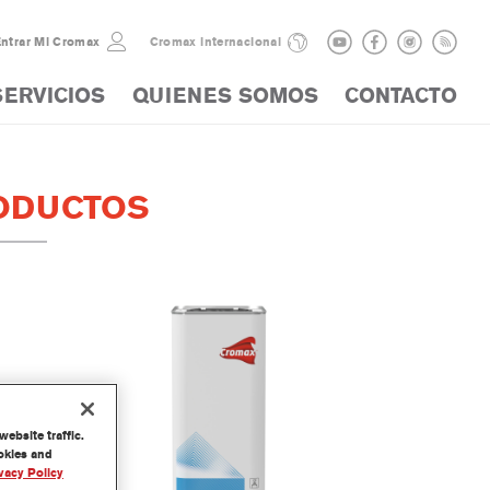
ntrar Mi Cromax
Cromax internacional
SERVICIOS
QUIENES SOMOS
CONTACTO
ODUCTOS
ebsite traffic.
ookies and
vacy Policy