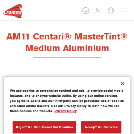
AM11 Centari® MasterTint®
Medium Aluminium
Centari Mastertint es un tinte concentrado de base disolvente
que forma parte de las gamas de acabado y bases bicapa
We use cookies to personalize content and ads, to provide social media
Centari.
features, and to analyze website traffic. By using our online services,
you agree to Axalta and our third-party service providers’ use of cookies
and other online trackers. See our Privacy Policy to learn how we use
Características del producto
these cookies and trackers.
Privacy Policy
Sistema de pintado de base disolvente, único por su
versatilidad y facilidad de uso.
Una sola máquina de mezcla proporciona todas las
Reject All Non-Essential Cookies
Accept All Cookies
calidades de base disolvente: medios y altos sólidos,