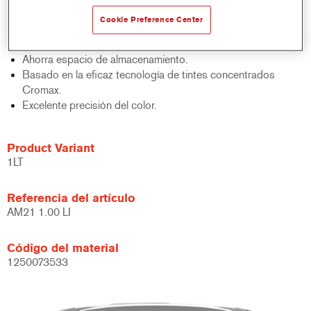
acabados y bases bicapa.
Cookie Preference Center
Rápido control de stocks.
Gestión sencilla.
Ahorra espacio de almacenamiento.
Basado en la eficaz tecnología de tintes concentrados
Cromax.
Excelente precisión del color.
Product Variant
1LT
Referencia del artículo
AM21 1.00 LI
Código del material
1250073533