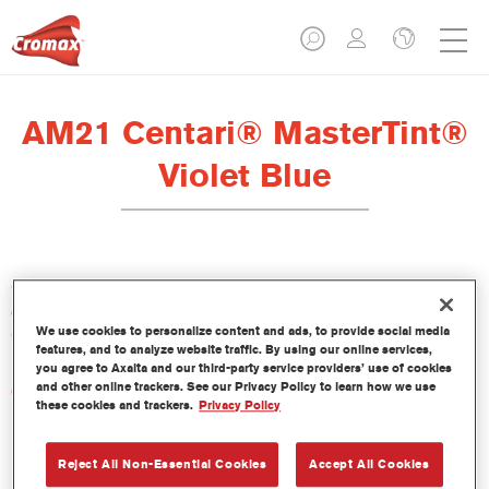
AM21 Centari® MasterTint®
Violet Blue
Centari Mastertint es un tinte concentrado de base disolvente
que forma parte de las gamas de acabado y bases bicapa
We use cookies to personalize content and ads, to provide social media
Centari.
features, and to analyze website traffic. By using our online services,
you agree to Axalta and our third-party service providers’ use of cookies
and other online trackers. See our Privacy Policy to learn how we use
Características del producto
these cookies and trackers.
Privacy Policy
Sistema de pintado de base disolvente, único por su
versatilidad y facilidad de uso.
Una sola máquina de mezcla proporciona todas las
Reject All Non-Essential Cookies
Accept All Cookies
calidades de base disolvente: medios y altos sólidos,