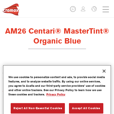
AM26 Centari® MasterTint®
Organic Blue
Centari Mastertint es un tinte concentrado de base disolvente
que forma parte de las gamas de acabado y bases bicapa
We use cookies to personalize content and ads, to provide social media
Centari.
features, and to analyze website traffic. By using our online services,
you agree to Axalta and our third-party service providers’ use of cookies
and other online trackers. See our Privacy Policy to learn how we use
Características del producto
these cookies and trackers.
Privacy Policy
Sistema de pintado de base disolvente, único por su
versatilidad y facilidad de uso.
Una sola máquina de mezcla proporciona todas las
Reject All Non-Essential Cookies
Accept All Cookies
calidades de base disolvente: medios y altos sólidos,