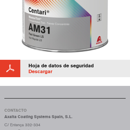
Hoja de datos de seguridad
Descargar
CONTACTO
Axalta Coating Systems Spain, S.L.
C/ Entença 332-334