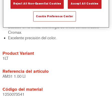
Reject All Non-Essential Cookies
Accept All Cookies
acabados y bases bicapa.
Rápido control de stocks.
Gestión sencilla.
Cookie Preference Center
Ahorra espacio de almacenamiento.
Basado en la eficaz tecnología de tintes concentrados
Cromax.
Excelente precisión del color.
Product Variant
1LT
Referencia del artículo
AM31 1.00 LI
Código del material
1250073541