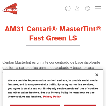
AM31 Centari® MasterTint®
Fast Green LS
Centari Mastertint es un tinte concentrado de base disolvente
que forma parte de las gamas de acabado y bases bicapa
Centari.
We use cookies to personalize content and ads, to provide social media
Características del producto
features, and to analyze website traffic. By using our online services,
you agree to Axalta and our third-party service providers’ use of cookies
Sistema de pintado de base disolvente, único por su
and other online trackers. See our Privacy Policy to learn how we use
versatilidad y facilidad de uso.
these cookies and trackers.
Privacy Policy
Una sola máquina de mezcla proporciona todas las
calidades de base disolvente: medios y altos sólidos,