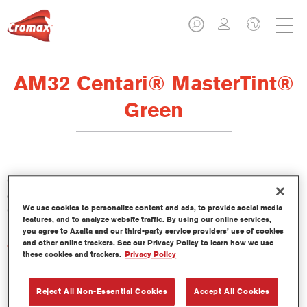
AM32 Centari® MasterTint®
Green
Centari Mastertint es un tinte concentrado de base disolvente
que forma parte de las gamas de acabado y bases bicapa
We use cookies to personalize content and ads, to provide social media
Centari.
features, and to analyze website traffic. By using our online services,
you agree to Axalta and our third-party service providers’ use of cookies
and other online trackers. See our Privacy Policy to learn how we use
Características del producto
these cookies and trackers.
Privacy Policy
Sistema de pintado de base disolvente, único por su
versatilidad y facilidad de uso.
Una sola máquina de mezcla proporciona todas las
Reject All Non-Essential Cookies
Accept All Cookies
calidades de base disolvente: medios y altos sólidos,